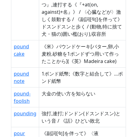
つ』,連打する《『+at(on,
against)+名』》 / 〈心臓などが〉激
しく鼓動する / 《副詞[句]を伴って》
ドスンドスンと歩く / (動物,特に捨て
犬・猫の)囲い檻(おり),収容所
pound
《米》パウンドケーキ[バター,卵,小
cake
麦粉,砂糖を1ポンドずつ用いて作っ
たことから](《英》Madeira cake)
pound
1ポンド紙幣;《数字と結合して》…ポ
note
ンド紙幣
pound-
大金の使い方を知らない
foolish
pounding
強打,連打;ドンドン(ドスンドスン)と
いう音 / 《話》ひどい敗北
pour
《副詞[句]を伴って》〈液