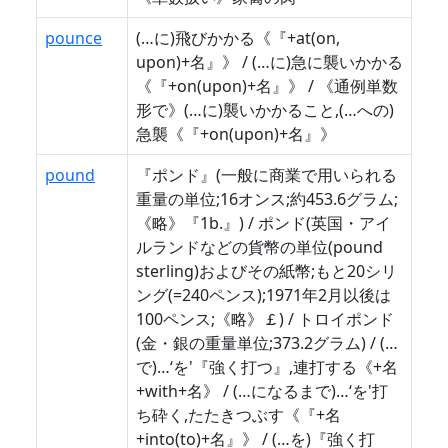
pounce
(…に)飛びかかる《『+at(on,
upon)+名』》 / (…に)急に襲いかかる
《『+on(upon)+名』》 / 《通例単数
形で》(…に)襲いかかること,(…への)
急襲《『+on(upon)+名』》
pound
『ポンド』(一般に商業で用いられる
重量の単位;16オンス;約453.6グラム;
《略》『1b.』) / ポンド(英国・アイ
ルランドなどの貨幣の単位(pound
sterling)およびその紙幣;もと20シリ
ング(=240ペンス);1971年2月以後は
100ペンス;《略》￡) / トロイポンド
(金・銀の重量単位;373.2グラム) / (…
で)…‘を'『強く打つ』,連打する《+名
+with+名》 / (…になるまで)…‘を'打
ち砕く,たたきつぶす《『+名
+into(to)+名』》 / (…を)『強く打