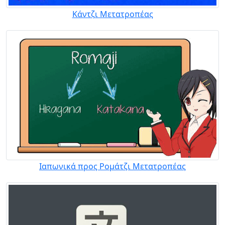
Κάντζι Μετατροπέας
Ιαπωνικά προς Ρομάτζι Μετατροπέας