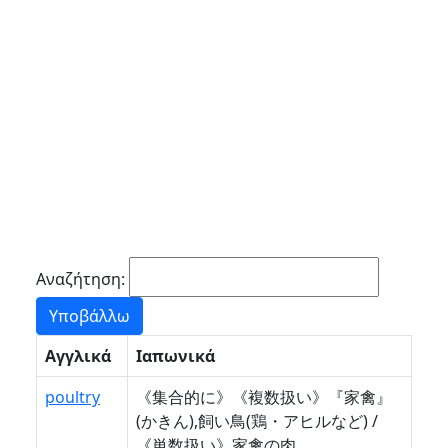
Αναζήτηση:
Αγγλικά
Ιαπωνικά
poultry
《集合的に》《複数扱い》『家禽』
(かきん),飼い鳥(鶏・アヒルなど) /
《単数扱い》家禽の肉