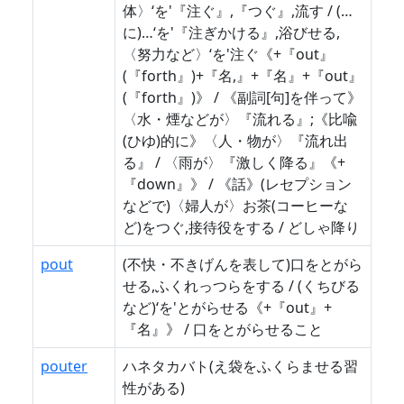
体〉‘を'『注ぐ』,『つぐ』,流す / (…
に)…‘を'『注ぎかける』,浴びせる,
〈努力など〉‘を'注ぐ《+『out』
(『forth』)+『名,』+『名』+『out』
(『forth』)》 / 《副詞[句]を伴って》
〈水・煙などが〉『流れる』;《比喩
(ひゆ)的に》〈人・物が〉『流れ出
る』 / 〈雨が〉『激しく降る』《+
『down』》 / 《話》(レセプション
などで)〈婦人が〉お茶(コーヒーな
ど)をつぐ,接待役をする / どしゃ降り
pout
(不快・不きげんを表して)口をとがら
せる,ふくれっつらをする / (くちびる
など)‘を'とがらせる《+『out』+
『名』》 / 口をとがらせること
pouter
ハネタカバト(え袋をふくらませる習
性がある)