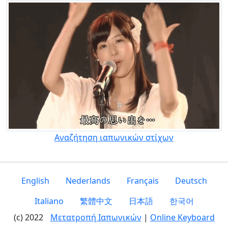
Αναζήτηση ιαπωνικών στίχων
English
Nederlands
Français
Deutsch
Italiano
繁體中文
日本語
한국어
(c) 2022
Μετατροπή Ιαπωνικών
|
Online Keyboard