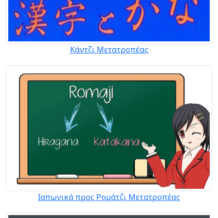
Κάντζι Μετατροπέας
Ιαπωνικά προς Ρομάτζι Μετατροπέας