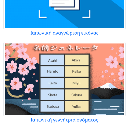
Ιαπωνική αναγνώριση εικόνας
Ιαπωνική γεννήτρια ονόματος