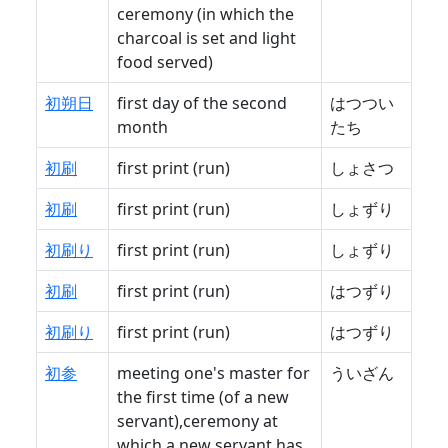
ceremony (in which the
charcoal is set and light
food served)
初朔日
first day of the second
はつつい
month
たち
初刷
first print (run)
しょさつ
初刷
first print (run)
しょずり
初刷り
first print (run)
しょずり
初刷
first print (run)
はつずり
初刷り
first print (run)
はつずり
初参
meeting one's master for
ういざん
the first time (of a new
servant),ceremony at
which a new servant has