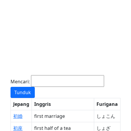
Mencari:
Jepang
Inggris
Furigana
初婚
first marriage
しょこん
初座
first half of a tea
しょざ