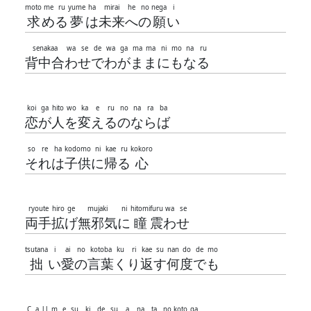
moto
me
ru
yume
ha
mirai
he
no
nega
i
求
め
る
夢
は
未来
へ
の
願
い
senakaa
wa
se
de
wa
ga
ma
ma
ni
mo
na
ru
背中合
わ
せ
で
わ
が
ま
ま
に
も
な
る
koi
ga
hito
wo
ka
e
ru
no
na
ra
ba
恋
が
人
を
変
え
る
の
な
ら
ば
so
re
ha
kodomo
ni
kae
ru
kokoro
そ
れ
は
子供
に
帰
る
心
ryoute
hiro
ge
mujaki
ni
hitomi
furu
wa
se
両手
拡
げ
無邪気
に
瞳
震
わ
せ
tsutana
i
ai
no
kotoba
ku
ri
kae
su
nan
do
de
mo
拙
い
愛
の
言葉
く
り
返
す
何
度
で
も
C
a
l
l
m
e
su
ki
de
su
a
na
ta
no
koto
ga