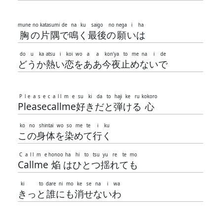
mune
no
katasumi
de
na
ku
saigo
no
nega
i
ha
胸
の
片隅
で
鳴
く
最後
の
願
い
は
do
u
ka
atsu
i
koi
wo
a
a
kon'ya
to
me
na
i
de
ど
う
か
熱
い
恋
を
あ
あ
今夜
止
め
な
い
で
P
l
e
a
s
e
c
a
l
l
m
e
su
ki
da
to
haji
ke
ru
kokoro
P
l
e
a
s
e
c
a
l
l
m
e
好
き
だ
と
弾
け
る
心
ko
no
shintai
wo
so
me
te
i
ku
こ
の
身体
を
染
め
て
行
く
C
a
l
l
m
e
honoo
ha
hi
to
tsu
yu
re
te
mo
C
a
l
l
m
e
焔
は
ひ
と
つ
揺
れ
て
も
ki
to
dare
ni
mo
ke
se
na
i
wa
き
っ
と
誰
に
も
消
せ
な
い
わ