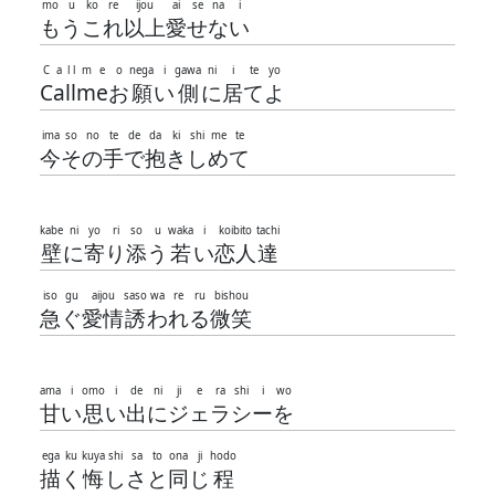
mo
u
ko
re
ijou
ai
se
na
i
も
う
こ
れ
以上
愛
せ
な
い
C
a
l
l
m
e
o
nega
i
gawa
ni
i
te
yo
C
a
l
l
m
e
お
願
い
側
に
居
て
よ
ima
so
no
te
de
da
ki
shi
me
te
今
そ
の
手
で
抱
き
し
め
て
kabe
ni
yo
ri
so
u
waka
i
koibito
tachi
壁
に
寄
り
添
う
若
い
恋人
達
iso
gu
aijou
saso
wa
re
ru
bishou
急
ぐ
愛情
誘
わ
れ
る
微笑
ama
i
omo
i
de
ni
ji
e
ra
shi
i
wo
甘
い
思
い
出
に
ジ
ェ
ラ
シ
ー
を
ega
ku
kuya
shi
sa
to
ona
ji
hodo
描
く
悔
し
さ
と
同
じ
程