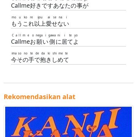
C
a
l
l
m
e
好
き
で
す
あ
な
た
の
事
が
mo
u
ko
re
ijou
ai
se
na
i
も
う
こ
れ
以上
愛
せ
な
い
C
a
l
l
m
e
o
nega
i
gawa
ni
i
te
yo
C
a
l
l
m
e
お
願
い
側
に
居
て
よ
ima
so
no
te
de
da
ki
shi
me
te
今
そ
の
手
で
抱
き
し
め
て
Rekomendasikan alat