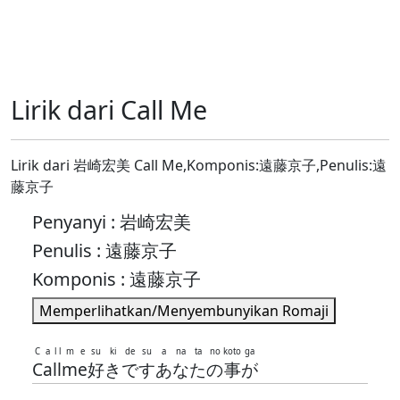
Lirik dari Call Me
Lirik dari 岩崎宏美 Call Me,Komponis:遠藤京子,Penulis:遠
藤京子
Penyanyi : 岩崎宏美
Penulis : 遠藤京子
Komponis : 遠藤京子
Memperlihatkan/Menyembunyikan Romaji
C
a
l
l
m
e
su
ki
de
su
a
na
ta
no
koto
ga
C
a
l
l
m
e
好
き
で
す
あ
な
た
の
事
が