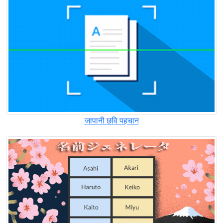
जापानी छवि पहचान