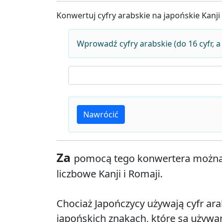
Konwertuj cyfry arabskie na japońskie Kanji 
Wprowadź cyfry arabskie (do 16 cyfr, a
Nawrócić
Za
pomocą tego konwertera można k
liczbowe Kanji i Romaji.
Chociaż
Japończycy używają cyfr arab
japońskich znakach, które są używan