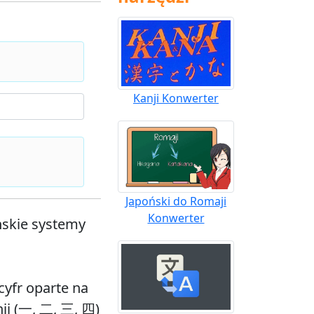
Kanji Konwerter
Japoński do Romaji
Konwerter
ńskie systemy
cyfr oparte na
ji (一, 二, 三, 四)