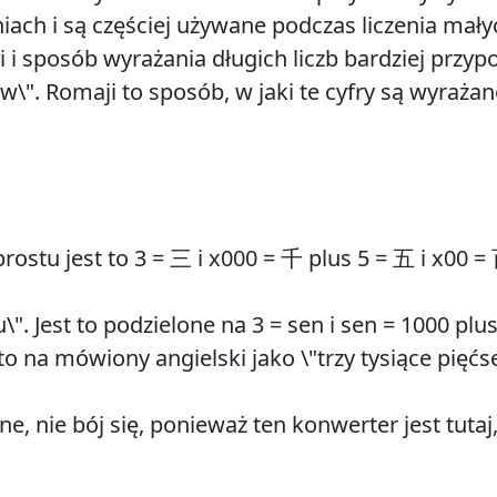
ch i są częściej używane podczas liczenia małyc
nji i sposób wyrażania długich liczb bardziej przyp
w\". Romaji to sposób, w jaki te cyfry są wyraża
ostu jest to 3 = 三 i x000 = 千 plus 5 = 五 i x00 =
". Jest to podzielone na 3 = sen i sen = 1000 plus
 na mówiony angielski jako \"trzy tysiące pięćse
e, nie bój się, ponieważ ten konwerter jest tuta