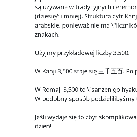
są używane w tradycyjnych ceremonia
(dziesięć i mniej). Struktura cyfr Ka
arabskie, ponieważ nie ma \"licznikó
znakach.
Użyjmy
przykładowej liczby 3,500.
W
Kanji 3,500 staje się 三千五百. Po pr
W
Romaji 3,500 to \"sanzen go hyaku\
W podobny sposób podzielilibyśmy to
Jeśli
wydaje się to zbyt skomplikowan
dzień!