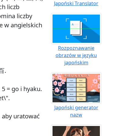
Japoński Translator
h liczb
omina liczby
ne w angielskich
Rozpoznawanie
obrazów w języku
japońskim
 百.
 5 = go i hyaku.
t\".
Japoński generator
nazw
j, aby uratować