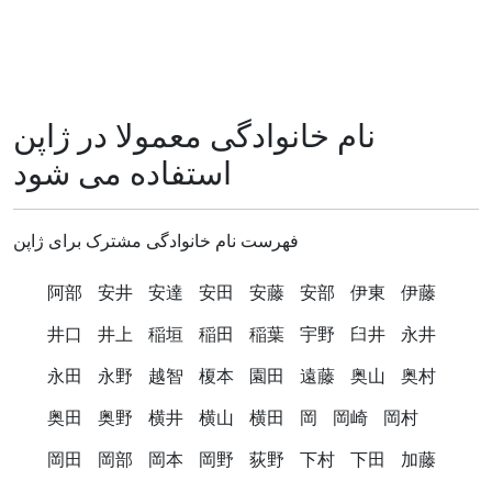
نام خانوادگی معمولا در ژاپن
استفاده می شود
فهرست نام خانوادگی مشترک برای ژاپن
阿部
安井
安達
安田
安藤
安部
伊東
伊藤
井口
井上
稲垣
稲田
稲葉
宇野
臼井
永井
永田
永野
越智
榎本
園田
遠藤
奥山
奥村
奥田
奥野
横井
横山
横田
岡
岡崎
岡村
岡田
岡部
岡本
岡野
荻野
下村
下田
加藤