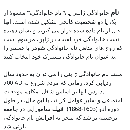
نام
خانوادگی ژاپنی یا \"نام خانوادگی\" معمولا از
یک یا دو شخصیت کانجی تشکیل شده است. انها
قبل از نام داده شده قرار می گیرند و نشان دهنده
نسب خانوادگی فرد است. در ژاپن، مرسوم است
که زوج های متاهل نام خانوادگی شوهر یا همسر را
به عنوان نام خانوادگی مشترک خود انتخاب کنند.
منشا
نام خانوادگی ژاپنی را می توان به حدود سال
700 AD ردیابی کرد، زمانی که مردم شروع به
پذیرش انها بر اساس شغل، مکان، موقعیت
اجتماعی و سایر عوامل کردند. با این حال، در طول
دوره ادو (1603-1868)، قبیله سامورایی در جامعه
برجسته تر شد که منجر به افزایش نام خانوادگی
ارثی شد.