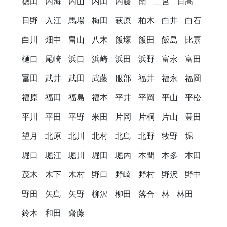
徳田
内海
内山
内田
内藤
南
二宮
日高
日野
入江
馬場
梅田
萩原
柏木
白井
白石
白川
畑中
畠山
八木
飯塚
飯田
飯島
比嘉
樋口
尾崎
浜口
浜崎
浜田
浜野
富永
富田
冨田
武井
武田
武藤
服部
福井
福永
福岡
福原
福田
福島
福本
平井
平岡
平山
平松
平川
平田
平野
米田
片岡
片桐
片山
豊田
望月
北原
北川
北村
北島
北野
牧野
堀
堀口
堀江
堀川
堀田
堀内
本間
本多
本田
茂木
木下
木村
野口
野崎
野村
野沢
野中
野田
矢島
矢野
柳沢
柳田
落合
林
林田
鈴木
和田
齋藤