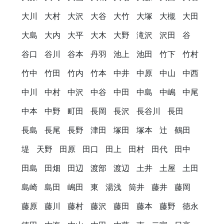
大川
大村
大沢
大谷
大竹
大塚
大槻
大田
大島
大内
大平
大木
大野
滝沢
沢田
谷
谷口
谷川
谷本
丹羽
池上
池田
竹下
竹村
竹中
竹田
竹内
竹本
中井
中原
中山
中西
中川
中村
中沢
中谷
中田
中島
中嶋
中尾
中本
中野
町田
長岡
長沢
長谷川
長田
長島
長尾
長野
津田
塚田
塚本
辻
鶴田
堤
天野
田原
田口
田上
田村
田代
田中
田島
田畑
田辺
渡部
渡辺
土井
土屋
土田
島崎
島田
嶋田
東
湯浅
筒井
藤井
藤岡
藤原
藤川
藤村
藤沢
藤田
藤本
藤野
徳永