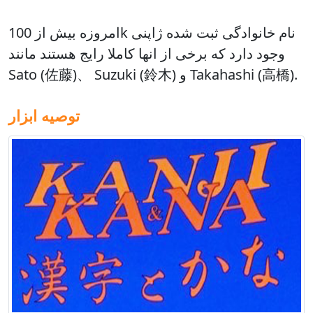
امروزه
بیش از 100k نام خانوادگی ثبت شده ژاپنی
وجود دارد که برخی از انها کاملا رایج هستند مانند
Sato (佐藤)、 Suzuki (鈴木) و Takahashi (高橋).
توصیه ابزار