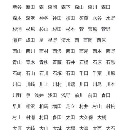
新谷
新田
森
森岡
森下
森山
森川
森田
森本
深沢
神谷
神田
須田
須藤
水谷
水野
杉浦
杉原
杉山
杉田
杉本
菅
菅原
菅野
瀬戸
成田
星
星野
清水
西
西岡
西原
西山
西川
西村
西沢
西田
西尾
西本
西野
青山
青木
青柳
斉藤
石井
石橋
石原
石黒
石崎
石山
石川
石塚
石田
千田
千葉
川原
川口
川崎
川上
川村
川端
川田
川島
川本
川野
泉
浅井
浅田
浅野
前川
前田
倉田
早川
相沢
相馬
増田
足立
村井
村山
村松
村上
村瀬
村田
多田
太田
大久保
大橋
大原
大崎
大山
大城
大場
大森
大西
大石