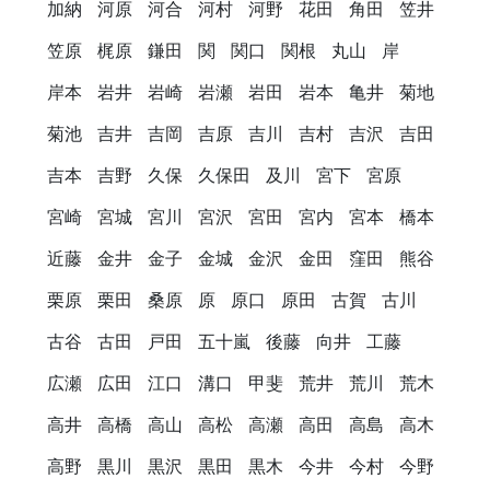
加納
河原
河合
河村
河野
花田
角田
笠井
笠原
梶原
鎌田
関
関口
関根
丸山
岸
岸本
岩井
岩崎
岩瀬
岩田
岩本
亀井
菊地
菊池
吉井
吉岡
吉原
吉川
吉村
吉沢
吉田
吉本
吉野
久保
久保田
及川
宮下
宮原
宮崎
宮城
宮川
宮沢
宮田
宮内
宮本
橋本
近藤
金井
金子
金城
金沢
金田
窪田
熊谷
栗原
栗田
桑原
原
原口
原田
古賀
古川
古谷
古田
戸田
五十嵐
後藤
向井
工藤
広瀬
広田
江口
溝口
甲斐
荒井
荒川
荒木
高井
高橋
高山
高松
高瀬
高田
高島
高木
高野
黒川
黒沢
黒田
黒木
今井
今村
今野