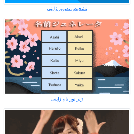
تشخیص تصویر ژاپنی
ژنراتور نام ژاپنی