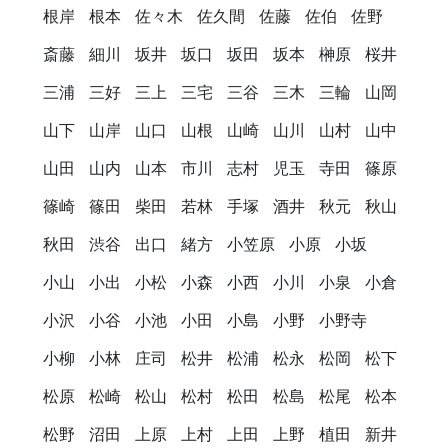
根岸
根本
佐々木
佐久間
佐藤
佐伯
佐野
斎藤
細川
坂井
坂口
坂田
坂本
榊原
桜井
三浦
三好
三上
三宅
三谷
三木
三輪
山岡
山下
山岸
山口
山根
山崎
山川
山村
山中
山田
山内
山本
市川
志村
児玉
寺田
篠原
篠崎
篠田
柴田
若林
手塚
酒井
秋元
秋山
秋田
渋谷
出口
緒方
小笠原
小原
小坂
小山
小出
小松
小森
小西
小川
小泉
小倉
小沢
小谷
小池
小田
小島
小野
小野寺
小柳
小林
庄司
松井
松浦
松永
松岡
松下
松原
松崎
松山
松村
松田
松島
松尾
松本
松野
沼田
上原
上村
上田
上野
植田
新井