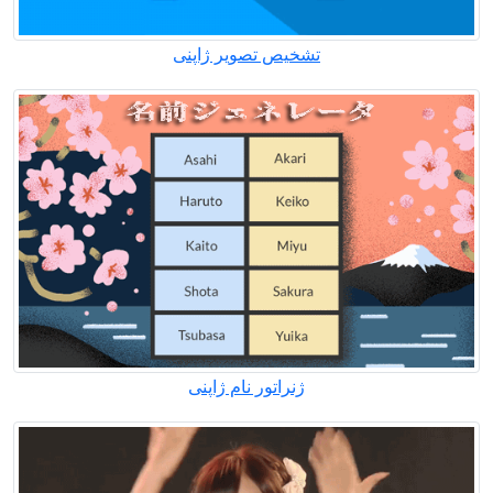
تشخیص تصویر ژاپنی
ژنراتور نام ژاپنی