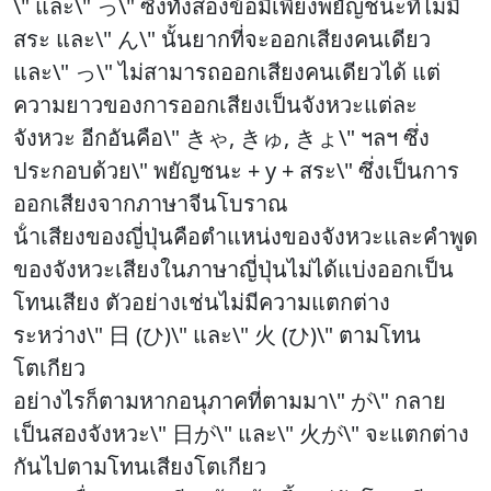
\" และ\" っ\" ซึ่งทั้งสองข้อมีเพียงพยัญชนะที่ไม่มี
สระ และ\" ん\" นั้นยากที่จะออกเสียงคนเดียว
และ\" っ\" ไม่สามารถออกเสียงคนเดียวได้ แต่
ความยาวของการออกเสียงเป็นจังหวะแต่ละ
จังหวะ อีกอันคือ\" きゃ, きゅ, きょ\" ฯลฯ ซึ่ง
ประกอบด้วย\" พยัญชนะ + y + สระ\" ซึ่งเป็นการ
ออกเสียงจากภาษาจีนโบราณ
น้ําเสียงของญี่ปุ่นคือตําแหน่งของจังหวะและคําพูด
ของจังหวะเสียงในภาษาญี่ปุ่นไม่ได้แบ่งออกเป็น
โทนเสียง
ตัวอย่างเช่นไม่มีความแตกต่าง
ระหว่าง\" 日 (ひ)\" และ\" 火 (ひ)\" ตามโทน
โตเกียว
อย่างไรก็ตามหากอนุภาคที่ตามมา\"
が\" กลาย
เป็นสองจังหวะ\" 日が\" และ\" 火が\" จะแตกต่าง
กันไปตามโทนเสียงโตเกียว