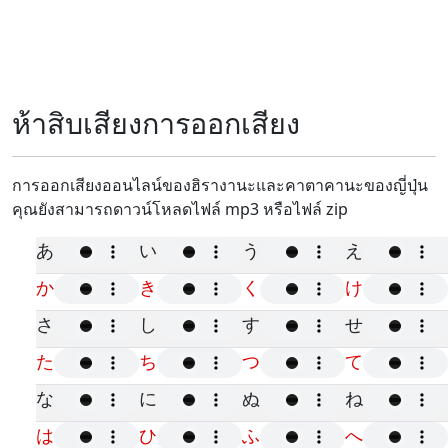
ห้าสิบเสียงการออกเสียง
การออกเสียงออนไลน์ของฮิรางานะและคาตาคานะของญี่ปุ่น
คุณยังสามารถดาวน์โหลดไฟล์ mp3 หรือไฟล์ zip
あ
い
う
え
か
き
く
け
さ
し
す
せ
た
ち
つ
て
な
に
ぬ
ね
は
ひ
ふ
へ