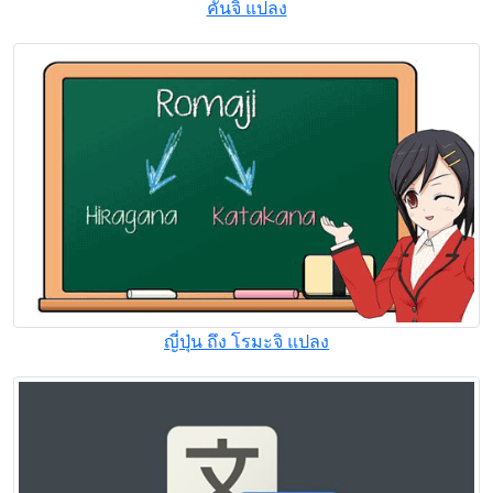
คันจิ แปลง
ญี่ปุ่น ถึง โรมะจิ แปลง