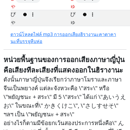
ゃ
ゅ
ぴ
ぴ
ゃ
ゅ
ดาวน์โหลดไฟล์ mp3 การออกเสียงฮิรางานะคาตาคา
นะที่บรรจุหีบห่อ
หน่วยพื้นฐานของการออกเสียงภาษาญี่ปุ่น
คือเสียงทีละเสียงที่แสดงออกในฮิรางานะ
ดังนั้นภาษาญี่ปุ่นจึงเรียกว่าภาษาโมราและภาษา
จีนเป็นพยางค์ แต่ละจังหวะคือ \"สระ\" หรือ
\"พยัญชนะ + สระ\" มี 5 \"สระ\" ได้แก่ \"あいうえ
お\" ในขณะที่\" かきくけこ\", \"さしすせそ\"
ฯลฯ เป็น \"พยัญชนะ + สระ\"
อย่างไรก็ตามมีข้อยกเว้นสองประการหนึ่งคือ\"
ん