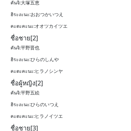
คันจิ:大塚五恵
ฮิระงะนะ:おおつかいつえ
คะตะคะนะ:オオツカイツエ
ชื่อชาย[2]
คันจิ:平野晋也
ฮิระงะนะ:ひらのしんや
คะตะคะนะ:ヒラノシンヤ
ชื่อผู้หญิง[2]
คันจิ:平野五絵
ฮิระงะนะ:ひらのいつえ
คะตะคะนะ:ヒラノイツエ
ชื่อชาย[3]