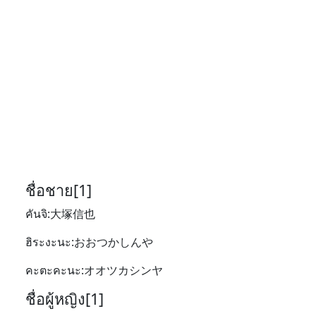
ชื่อชาย[1]
คันจิ:大塚信也
ฮิระงะนะ:おおつかしんや
คะตะคะนะ:オオツカシンヤ
ชื่อผู้หญิง[1]