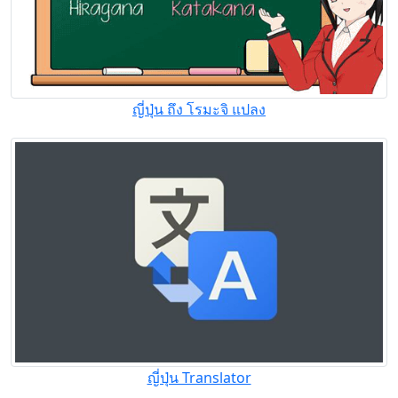
ญี่ปุ่น ถึง โรมะจิ แปลง
ญี่ปุ่น Translator