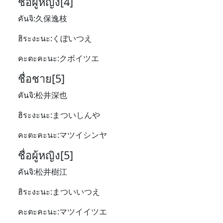
ชื่อผู้หญิง[4]
คันจิ:久保逸枝
ฮิระงะนะ:くぼいつえ
คะตะคะนะ:クボイツエ
ชื่อชาย[5]
คันจิ:松井深也
ฮิระงะนะ:まついしんや
คะตะคะนะ:マツイシンヤ
ชื่อผู้หญิง[5]
คันจิ:松井樹江
ฮิระงะนะ:まついいつえ
คะตะคะนะ:マツイイツエ