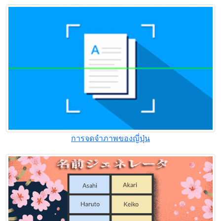
การจดจําภาพของญี่ปุ่น