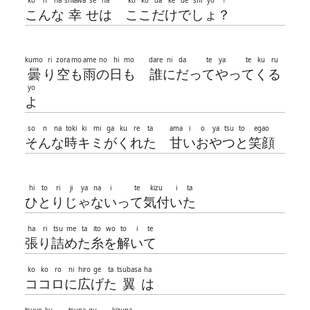
ko
n
na
shiawa
se
ha
ko
ko
da
ke
de
shi
yo
?
こ
ん
な
幸
せ
は
こ
こ
だ
け
で
し
ょ
？
kumo
ri
zora
mo
ame
no
hi
mo
dare
ni
da
te
ya
te
ku
ru
曇
り
空
も
雨
の
日
も
誰
に
だ
っ
て
や
っ
て
く
る
yo
よ
so
n
na
toki
ki
mi
ga
ku
re
ta
ama
i
o
ya
tsu
to
egao
そ
ん
な
時
キ
ミ
が
く
れ
た
甘
い
お
や
つ
と
笑顔
hi
to
ri
ji
ya
na
i
te
kizu
i
ta
ひ
と
り
じ
ゃ
な
い
っ
て
気付
い
た
ha
ri
tsu
me
ta
ito
wo
to
i
te
張
り
詰
め
た
糸
を
解
い
て
ko
ko
ro
ni
hiro
ge
ta
tsubasa
ha
コ
コ
ロ
に
広
げ
た
翼
は