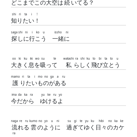
ど
こ
ま
で
こ
の
大空
は
続
い
て
る
？
shi
ri
ta
i
!
知
り
た
い
！
saga
shi
ni
i
ko
u
issho
ni
探
し
に
行
こ
う
一緒
に
oo
ki
ku
iki
wo
su
te
watashi
ra
shi
ku
to
bi
ta
to
u
大
き
く
息
を
吸
っ
て
私
ら
し
く
飛
び
立
と
う
mamo
ri
ta
i
mo
no
ga
a
ru
護
り
た
い
も
の
が
あ
る
ima
da
ka
ra
yu
ke
ru
yo
今
だ
か
ら
ゆ
け
る
よ
naga
re
ru
kumo
no
yo
u
ni
su
gi
te
yu
ku
hibi
no
ka
ke
流
れ
る
雲
の
よ
う
に
過
ぎ
て
ゆ
く
日々
の
カ
ケ
ra