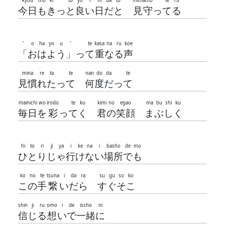
kyou
mo
ki
to
yo
i
hi
da
to
mimamo
te
ru
今日
も
き
っ
と
良
い
日
だ
と
見守
っ
て
る
‘
o
ha
yo
u
’
te
kasa
na
ru
koe
「
お
は
よ
う
」
っ
て
重
な
る
声
mina
re
ta
te
nan
do
da
te
見慣
れ
た
っ
て
何
度
だ
っ
て
mainichi
wo
irodo
te
ku
kimi
no
egao
ma
bu
shi
ku
毎日
を
彩
っ
て
く
君
の
笑顔
ま
ぶ
し
く
hi
to
ri
ji
ya
i
ke
na
i
basho
de
mo
ひ
と
り
じ
ゃ
行
け
な
い
場所
で
も
ko
no
te
tsuna
i
da
ra
su
gu
so
ko
こ
の
手
繋
い
だ
ら
す
ぐ
そ
こ
shin
ji
ru
omo
i
de
issho
ni
信
じ
る
想
い
で
一緒
に