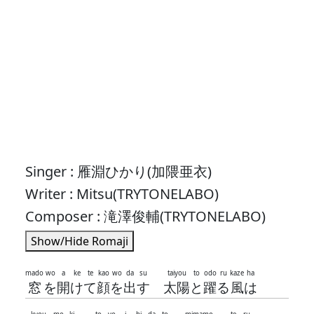
Singer : 雁淵ひかり(加隈亜衣)
Writer : Mitsu(TRYTONELABO)
Composer : 滝澤俊輔(TRYTONELABO)
Show/Hide Romaji
mado
wo
a
ke
te
kao
wo
da
su
taiyou
to
odo
ru
kaze
ha
窓
を
開
け
て
顔
を
出
す
太陽
と
躍
る
風
は