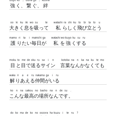
tsuyo
ku
,
tsuna
gu
,
kizuna
強
く
、
繋
ぐ
、
絆
oo
ki
ku
iki
wo
su
te
watashi
ra
shi
ku
to
bi
ta
to
u
大
き
く
息
を
吸
っ
て
私
ら
し
く
飛
び
立
と
う
mamo
ri
ta
i
mainichi
ga
watashi
wo
tsuyo
ku
su
ru
護
り
た
い
毎日
が
私
を
強
く
す
る
moku
to
me
de
oku
ru
sa
i
n
kotoba
na
n
ka
na
ku
te
mo
目
と
目
で
送
る
サ
イ
ン
言葉
な
ん
か
な
く
て
も
waka
ri
a
e
ru
nakama
ga
i
ru
解
り
あ
え
る
仲間
が
い
る
ko
n
na
saikou
no
basho
na
n
de
su
.
こ
ん
な
最高
の
場所
な
ん
で
す
。
do
ko
ma
de
ko
no
oozora
ha
tsuzu
i
te
ru
?