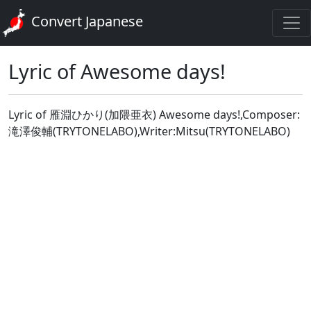
Convert Japanese
Lyric of Awesome days!
Lyric of 雁淵ひかり(加隈亜衣) Awesome days!,Composer:
滝澤俊輔(TRYTONELABO),Writer:Mitsu(TRYTONELABO)