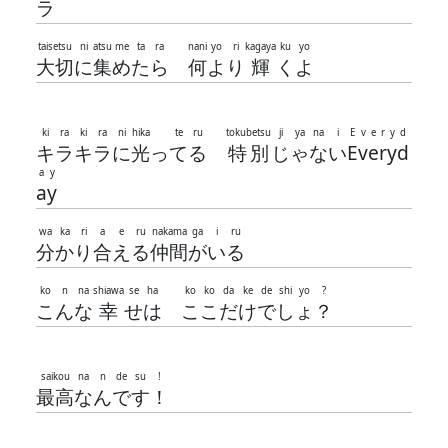
ラ
taisetsu
ni
atsu
me
ta
ra
nani
yo
ri
kagaya
ku
yo
大切
に
集
め
た
ら
何
よ
り
輝
く
よ
ki
ra
ki
ra
ni
hika
te
ru
tokubetsu
ji
ya
na
i
E
v
e
r
y
d
キ
ラ
キ
ラ
に
光
っ
て
る
特別
じ
ゃ
な
い
E
v
e
r
y
d
a
y
a
y
wa
ka
ri
a
e
ru
nakama
ga
i
ru
分
か
り
合
え
る
仲間
が
い
る
ko
n
na
shiawa
se
ha
ko
ko
da
ke
de
shi
yo
?
こ
ん
な
幸
せ
は
こ
こ
だ
け
で
し
ょ
？
saikou
na
n
de
su
!
最高
な
ん
で
す
！