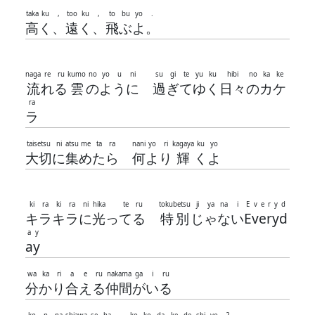
taka
ku
,
too
ku
,
to
bu
yo
.
高
く
、
遠
く
、
飛
ぶ
よ
。
naga
re
ru
kumo
no
yo
u
ni
su
gi
te
yu
ku
hibi
no
ka
ke
流
れ
る
雲
の
よ
う
に
過
ぎ
て
ゆ
く
日々
の
カ
ケ
ra
ラ
taisetsu
ni
atsu
me
ta
ra
nani
yo
ri
kagaya
ku
yo
大切
に
集
め
た
ら
何
よ
り
輝
く
よ
ki
ra
ki
ra
ni
hika
te
ru
tokubetsu
ji
ya
na
i
E
v
e
r
y
d
キ
ラ
キ
ラ
に
光
っ
て
る
特別
じ
ゃ
な
い
E
v
e
r
y
d
a
y
a
y
wa
ka
ri
a
e
ru
nakama
ga
i
ru
分
か
り
合
え
る
仲間
が
い
る